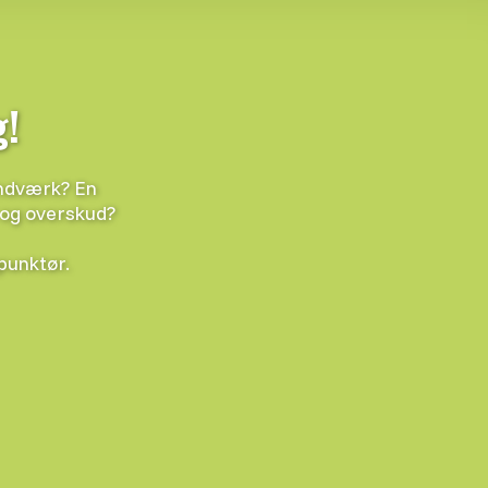
g!
åndværk? En
 og overskud?
punktør.