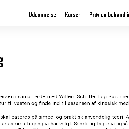
Uddannelse
Kurser
Prøv en behandl
Holdstart
Om akupunkturuddannelsen
g
Hvorfor blive akupunktør?
Akupunktur efteruddannelse
Pris og økonomi
dersen i samarbejde med Willem Schottert og Suzanne 
r til vesten og finde ind til essensen af kinesisk medi
Elevudtalelser
 skal baseres på simpel og praktisk anvendelig teori.
er samme tilgang vi har valgt. Samtidig tager vi ogs