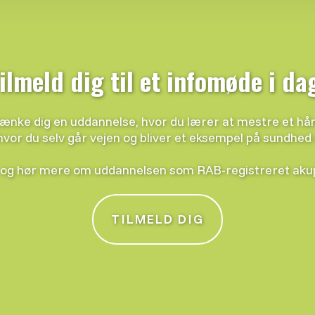
ilmeld dig til et infomøde i da
ænke dig en uddannelse, hvor du lærer at mestre et h
hvor du selv går vejen og bliver et eksempel på sundhed
og hør mere om uddannelsen som RAB-registreret aku
TILMELD DIG