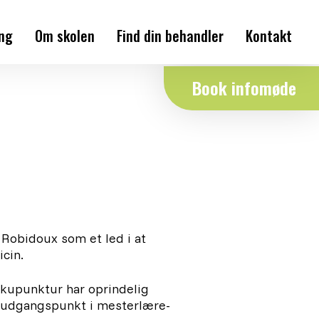
ing
Om skolen
Find din behandler
Kontakt
Historien bag
Book infomøde
Skolens tilgang
Skolens undervisere
Samarbejdspartnere
Robidoux som et led i at
cin.​
 Akupunktur har oprindelig
å udgangspunkt i mesterlære-