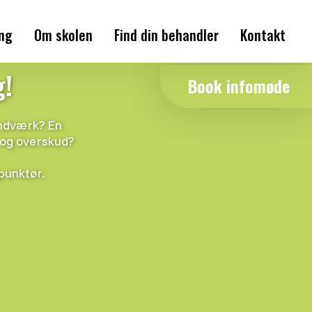
ing
Om skolen
Find din behandler
Kontakt
Historien bag
g!
Book infomøde
Skolens tilgang
åndværk? En
Skolens undervisere
 og overskud?
punktør.
Samarbejdspartnere