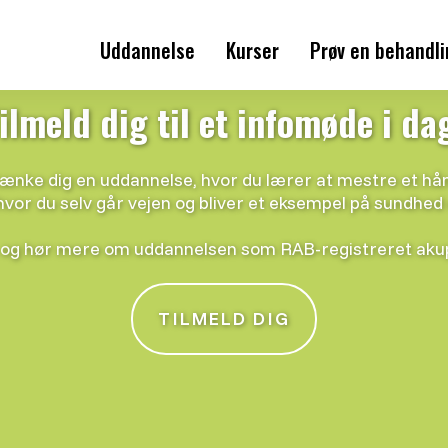
Uddannelse
Kurser
Prøv en behandl
Holdstart
ilmeld dig til et infomøde i da
Om akupunkturuddannelsen
ænke dig en uddannelse, hvor du lærer at mestre et h
Hvorfor blive akupunktør?
hvor du selv går vejen og bliver et eksempel på sundhed
og hør mere om uddannelsen som RAB-registreret aku
Akupunktur efteruddannelse
Pris og økonomi
TILMELD DIG
Elevudtalelser